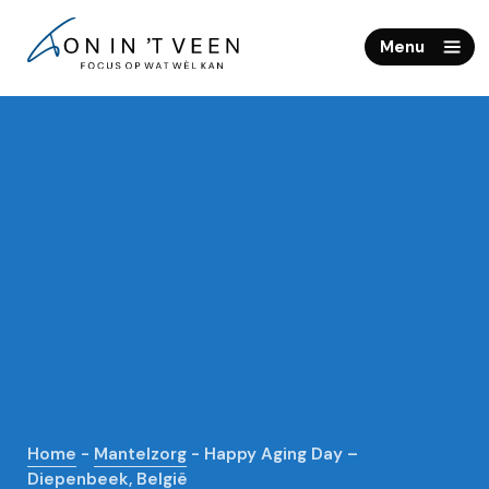
Home
Menu
Mantelzorgveteraan
Spreker
Media
Namibië
Contact
Home
-
Mantelzorg
-
Happy Aging Day –
Diepenbeek, België