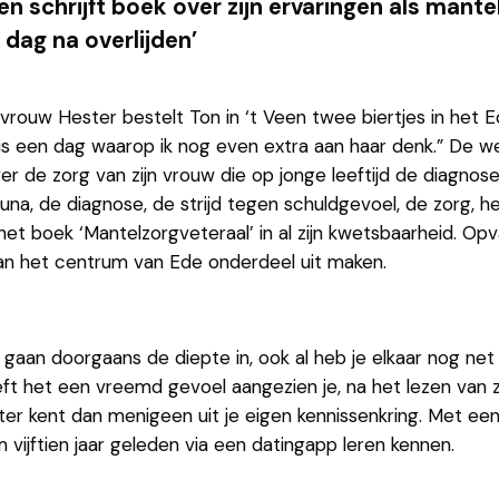
en schrijft boek over zijn ervaringen als mant
 dag na overlijden’
vrouw Hester bestelt Ton in ‘t Veen twee biertjes in het 
et is een dag waarop ik nog even extra aan haar denk.” De w
r de zorg van zijn vrouw die op jonge leeftijd de diagnos
una, de diagnose, de strijd tegen schuldgevoel, de zorg, he
 het boek ‘Mantelzorgveteraal’ in al zijn kwetsbaarheid. Opv
an het centrum van Ede onderdeel uit maken.
 gaan doorgaans de diepte in, ook al heb je elkaar nog ne
ft het een vreemd gevoel aangezien je, na het lezen van z
er kent dan menigeen uit je eigen kennissenkring. Met een l
 vijftien jaar geleden via een datingapp leren kennen.