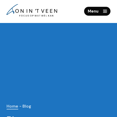
Home
Menu
Mantelzorgveteraan
Spreker
Media
Namibië
Contact
Home
-
Blog